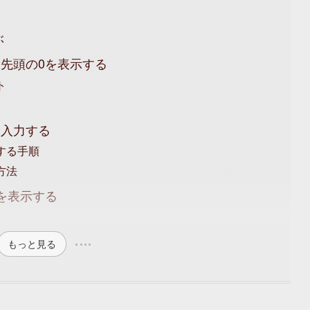
ぶ
て先頭の0を表示する
ト
ら入力する
する手順
方法
を表示する
もっと見る